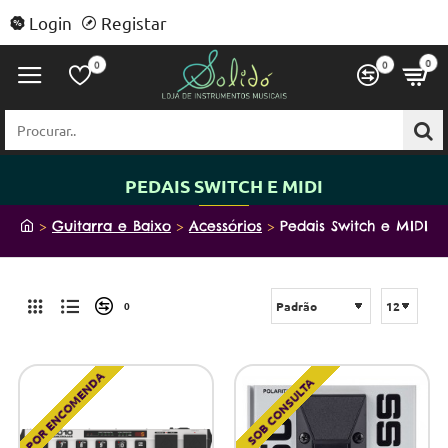
Login
Registar
0
0
0
Procurar..
PEDAIS SWITCH E MIDI
h
Guitarra e Baixo
Acessórios
Pedais Switch e MIDI
o
m
e
0
POR ENCOMENDA
SOB CONSULTA