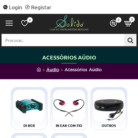
Login
Registar
0
0
0
Procurar..
ACESSÓRIOS AÚDIO
h
Áudio
Acessórios Aúdio
o
m
e
DI BOX
IN EAR COM FIO
OUTROS