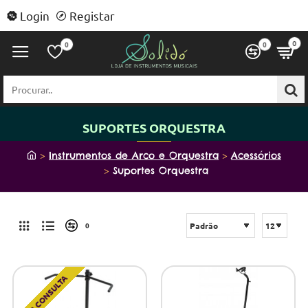
Login
Registar
0
0
0
Procurar..
SUPORTES ORQUESTRA
h
Instrumentos de Arco e Orquestra
Acessórios
o
Suportes Orquestra
m
e
0
SOB CONSULTA