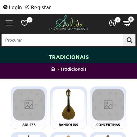
Login
Registar
0
0
0
Procurar..
TRADICIONAIS
h
Tradicionais
o
m
e
ADUFES
BANDOLINS
CONCERTINAS