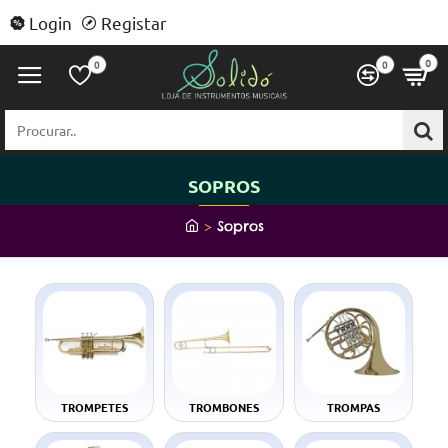
Login
Registar
0
0
0
Procurar..
SOPROS
h
Sopros
o
m
e
TROMPETES
TROMBONES
TROMPAS