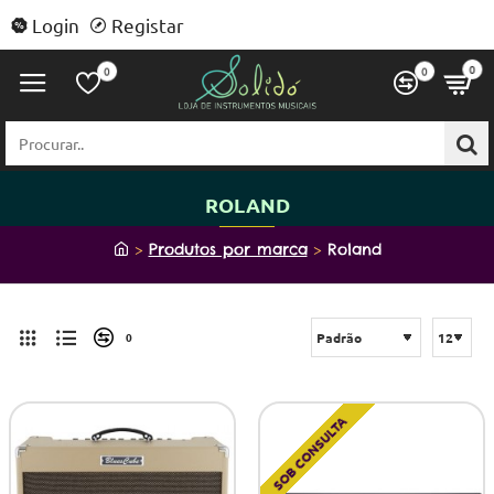
Login
Registar
0
0
0
Procurar..
ROLAND
h
Produtos por marca
Roland
o
m
e
0
SOB CONSULTA