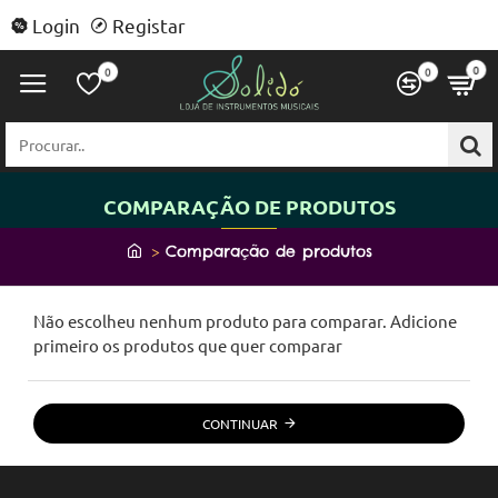
Login
Registar
0
0
0
Procurar..
COMPARAÇÃO DE PRODUTOS
h
Comparação de produtos
o
m
Não escolheu nenhum produto para comparar. Adicione
e
primeiro os produtos que quer comparar
CONTINUAR