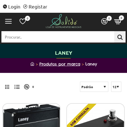
Login
Registar
0
0
0
Procurar..
LANEY
h
Produtos por marca
Laney
o
m
e
0
SOB CONSULTA