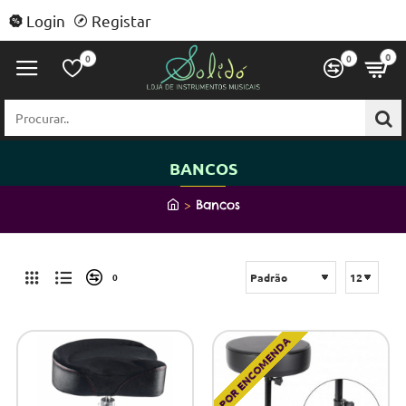
Login
Registar
0
0
0
Procurar..
BANCOS
h
Bancos
o
m
e
0
POR ENCOMENDA