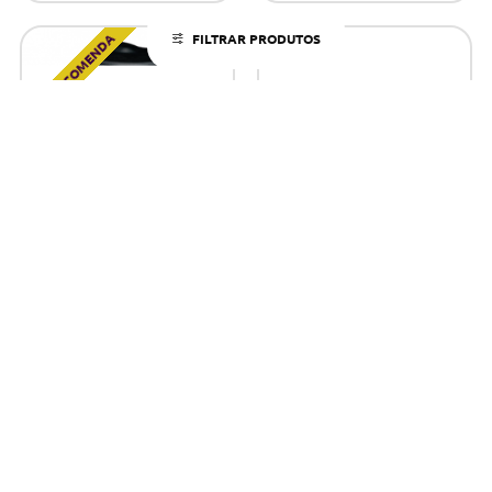
POR ENCOMENDA
FILTRAR PRODUTOS
TAMA HT250 DRUM THRONE
TAMA HT530BCN DRUM
THRONE BK
247,00€
Tem dúvidas?
ADICIONAR
Tem dúvidas?
Comprar Já