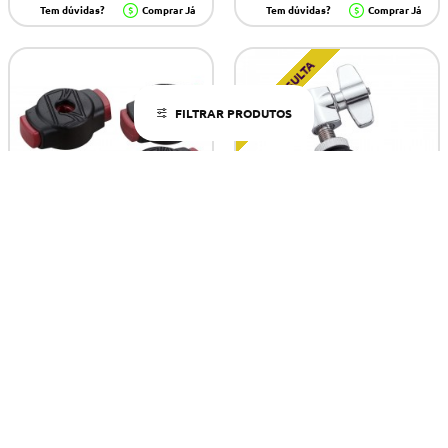
Tem dúvidas?
Comprar Já
Tem dúvidas?
Comprar Já
SOB CONSULTA
FILTRAR PRODUTOS
TAMA QC8 QUICK-SET CYMBAL
TAMA SLC08 HI-HAT CLUTCH
MATE PACK
16,30€
Tem dúvidas?
ADICIONAR
Tem dúvidas?
Comprar Já
NOVIDADE