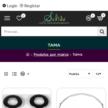
Login
Registar
0
0
0
Procurar..
TAMA
h
Produtos por marca
Tama
o
m
e
0