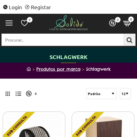
Login
Registar
0
0
0
Procurar..
SCHLAGWERK
h
Produtos por marca
Schlagwerk
o
m
e
0
SOB CONSULTA
SOB CONSULTA