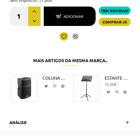
Sem impostos: 17,80€
TEM DÚVIDAS?
ADICIONAR
COMPRAR JÁ
MAIS ARTIGOS DA MESMA MARCA..
undsation MDRKIT-7
COLUNA SOUNDSATION HYPER TOP 12A
ESTANTE DE PAUTA SOUNDSATION OMS-430 C/SACO
35,90€
ANÁLISE