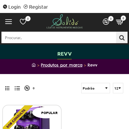
Login
Registar
0
0
0
Procurar..
REVV
h
Produtos por marca
Revv
o
m
e
0
SOB CONSULTA
POPULAR