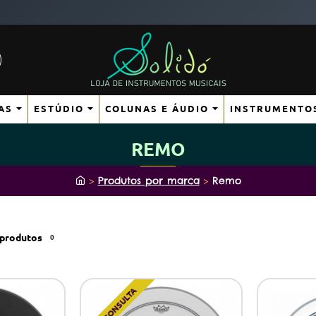
AS
ESTÚDIO
COLUNAS E ÁUDIO
INSTRUMENTO
REMO
h
Produtos por marca
Remo
o
m
e
produtos
0
SOB CONSULTA