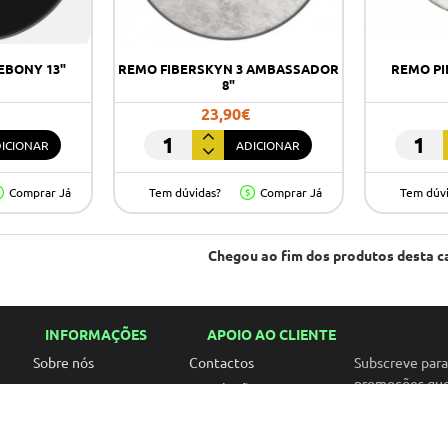
EBONY 13"
REMO FIBERSKYN 3 AMBASSADOR
REMO PI
8"
23,90€
ICIONAR
ADICIONAR
REMO
REMO
FIBERSKYN
PINSTR
Comprar Já
Tem dúvidas?
Comprar Já
Tem dúv
3
CLEAR
AMBASSADOR
22"
8"
Chegou ao fim dos produtos desta c
INFORMAÇÕES
APOIO AO CLIENTE
Sobre nós
Contactos
Subscreve par
promoções que 
Marcas
Devoluções
Envios e Entregas
Métodos de