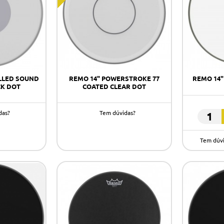
LLED SOUND
REMO 14" POWERSTROKE 77
REMO 14
CK DOT
COATED CLEAR DOT
das?
Tem dúvidas?
REMO
14"
Tem dúv
VINTAG
EMPER
CLEAR