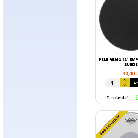
PELE REMO 12" EM
SUEDE
30,00€
AD
PELE
REMO
Tem dúvidas?
12"
EMPEROR
BLACK
SOB CONSULTA
SUEDE