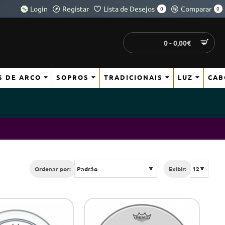
Login
Registar
Lista de Desejos
Comparar
0
0
0 - 0,00€
S DE ARCO
SOPROS
TRADICIONAIS
LUZ
CAB
Ordenar por:
Exibir: