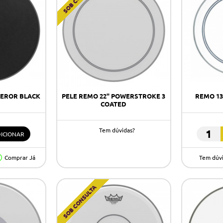
PEROR BLACK
PELE REMO 22" POWERSTROKE 3
REMO 13
COATED
Tem dúvidas?
ICIONAR
Remo
13"
Comprar Já
Tem dúv
Powers
3
Coated
SOB CONSULTA