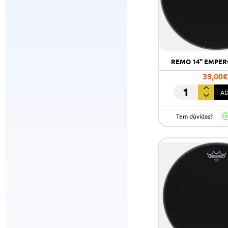
REMO 14'' EMPE
39,00€
AD
Remo
14''
Tem dúvidas?
Emperor
Ebony