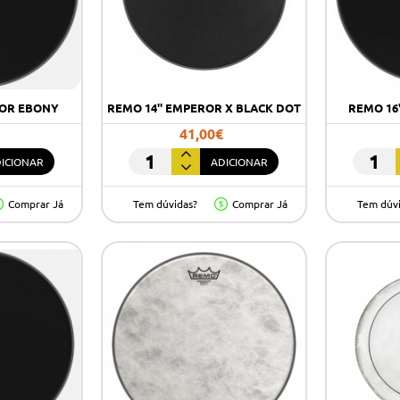
ROR EBONY
REMO 14'' EMPEROR X BLACK DOT
REMO 16
41,00€
ICIONAR
ADICIONAR
REMO
REMO
14''
16"
Comprar Já
Tem dúvidas?
Comprar Já
Tem dúv
EMPEROR
EMPER
X
EBONY
BLACK
DOT