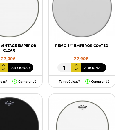
" VINTAGE EMPEROR
REMO 14'' EMPEROR COATED
CLEAR
27,00€
22,90€
ADICIONAR
ADICIONAR
REMO
14''
idas?
Comprar Já
Tem dúvidas?
Comprar Já
E
EMPEROR
OR
COATED