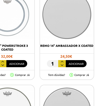
" POWERSTROKE 3
REMO 14" AMBASSADOR X COATED
COATED
32,00€
24,50€
ADICIONAR
ADICIONAR
REMO
14"
idas?
Comprar Já
Tem dúvidas?
Comprar Já
troke
AMBASSADOR
X
COATED