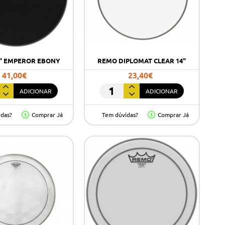
" EMPEROR EBONY
REMO DIPLOMAT CLEAR 14"
41,00€
23,40€
ADICIONAR
ADICIONAR
Remo
Diplomat
idas?
Comprar Já
Tem dúvidas?
Comprar Já
OR
Clear
14"