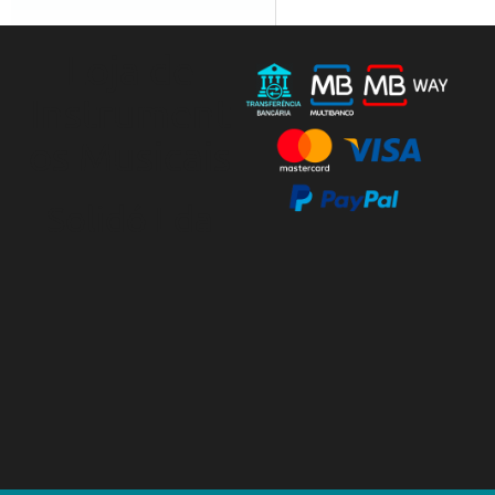
GOLD
-
Loja de
BRIDGE
PIN
Instrument
SYSTEM
os Musicais
Solidó Lda