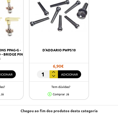
NS PPAG-G -
D'ADDARIO PWPS10
 - BRIDGE PIN
M
6,90€
ICIONAR
ADICIONAR
D'ADDARIO
PWPS10
das?
Tem dúvidas?
 Já
Comprar Já
Chegou ao fim dos produtos desta categoria