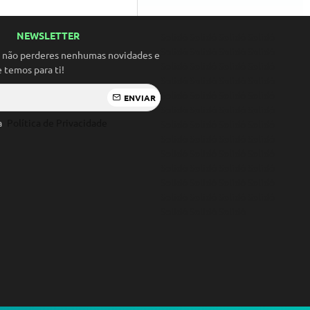
NEWSLETTER
Solidó Solidó Solidó Solidó
Solidó Solidó Solidó Solidó
a não perderes nenhumas novidades e
Solidó Solidó Solidó Solidó
temos para ti!
Solidó Solidó Solidó Solidó
Solidó Solidó Solidó Solidó
ENVIAR
Solidó Solidó Solidó Solidó
 a
Política de Privacidade
Solidó Solidó Solidó Solidó
Solidó Solidó Solidó Solidó
Solidó Solidó Solidó Solidó
Solidó Solidó Solidó Solidó
Solidó Solidó Solidó Solidó
Solidó Solidó Solidó Solidó
Solidó Solidó Solidó