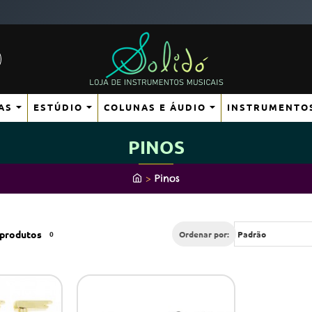
AS
ESTÚDIO
COLUNAS E ÁUDIO
INSTRUMENTO
PINOS
h
Pinos
o
m
e
produtos
0
Ordenar por: