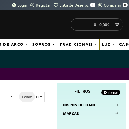
Login
Registar
Lista de Desejos
Comparar
0
0
0 - 0,00€
S DE ARCO
SOPROS
TRADICIONAIS
LUZ
CAB
FILTROS
Limpar
Exibir:
DISPONIBILIDADE
MARCAS