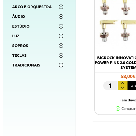
ARCO E ORQUESTRA
ÁUDIO
ESTÚDIO
LUZ
SOPROS
TECLAS
BIGROCK INNOVATIO
POWER PINS 2.0 GOLD
TRADICIONAIS
SYSTE
58,00€
AD
BIGROCK
INNOVATIONS
Tem dúvi
PPAG-
G
Comprar
-
POWER
PINS
2.0