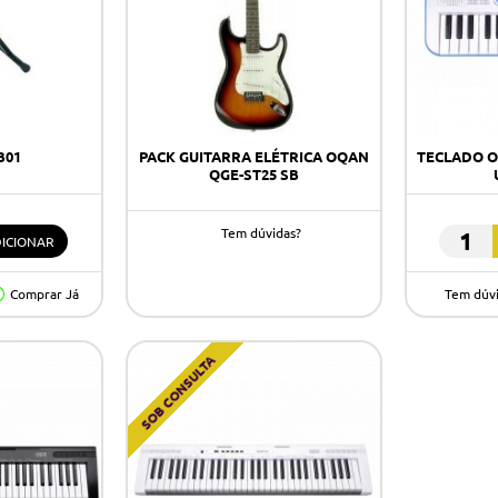
B01
PACK GUITARRA ELÉTRICA OQAN
TECLADO O
QGE-ST25 SB
Tem dúvidas?
ICIONAR
TECLA
OQAN
Comprar Já
Tem dúv
QKB32
BLUE
+
SOB CONSULTA
USB
CABLE