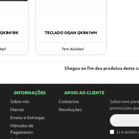
 QKB61BK
TECLADO OQAN QKB61WH
das?
Tem dúvidas?
Chegou ao fim dos produtos desta c
INFORMAÇÕES
APOIO AO CLIENTE
Sobre nós
Contactos
Subscreve par
promoções que 
Marcas
Devoluções
Envios e Entregas
Métodos de
Li e aceito
Pagamento