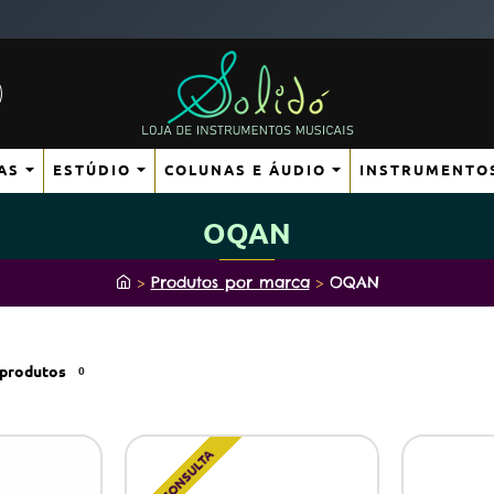
AS
ESTÚDIO
COLUNAS E ÁUDIO
INSTRUMENTO
OQAN
h
Produtos por marca
OQAN
o
m
e
produtos
0
SOB CONSULTA