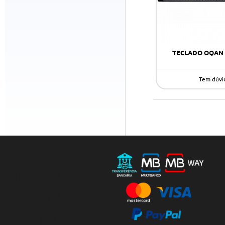
TECLADO OQAN
Tem dúvi
Loja de
Instrument
os Musicais
Solidó Lda