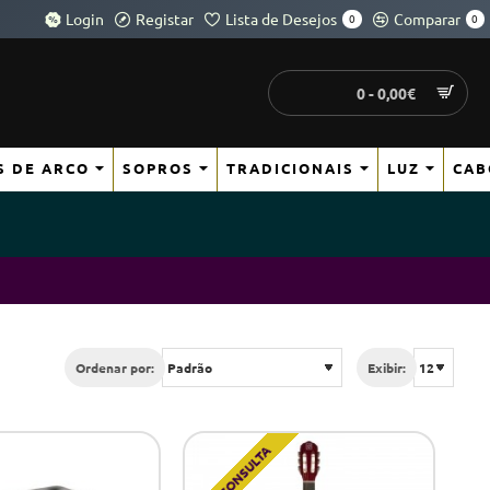
Login
Registar
Lista de Desejos
Comparar
0
0
0 - 0,00€
S DE ARCO
SOPROS
TRADICIONAIS
LUZ
CAB
Ordenar por:
Exibir:
SOB CONSULTA