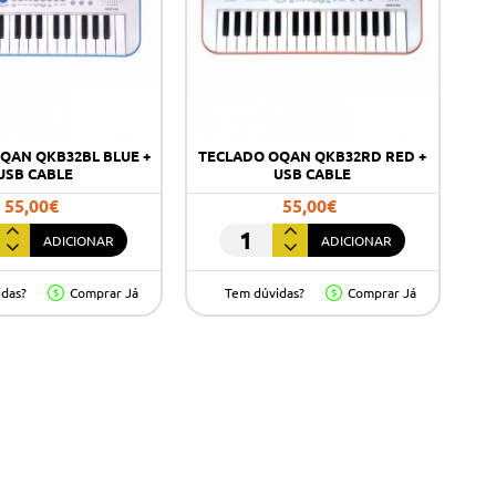
QAN QKB32BL BLUE +
TECLADO OQAN QKB32RD RED +
USB CABLE
USB CABLE
55,00€
55,00€
ADICIONAR
ADICIONAR
DO
TECLADO
OQAN
idas?
Comprar Já
Tem dúvidas?
Comprar Já
BL
QKB32RD
RED
+
USB
CABLE