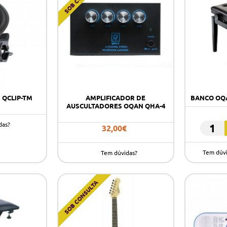
 QCLIP-TM
AMPLIFICADOR DE
BANCO OQ
AUSCULTADORES OQAN QHA-4
das?
32,00€
BANCO
OQAN
Tem dúv
Tem dúvidas?
QBGM
BGB
BLACK
SOB CONSULTA