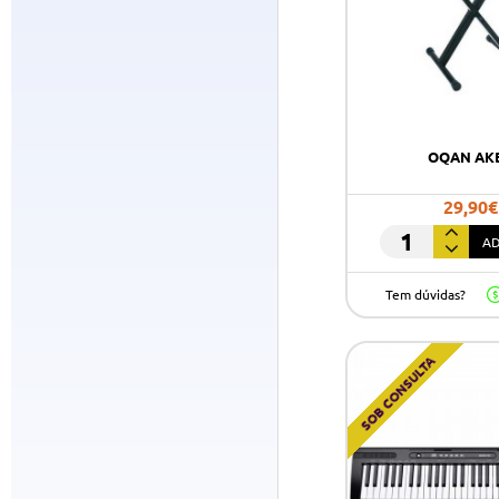
OQAN AK
29,90€
AD
OQAN
AKB01
Tem dúvidas?
SOB CONSULTA