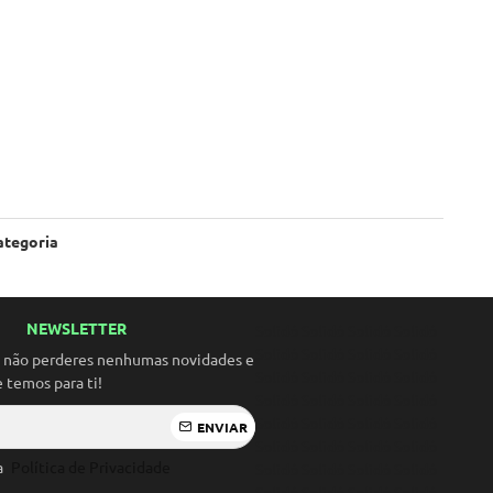
ategoria
NEWSLETTER
Solidó Solidó Solidó Solidó
Solidó Solidó Solidó Solidó
a não perderes nenhumas novidades e
Solidó Solidó Solidó Solidó
temos para ti!
Solidó Solidó Solidó Solidó
Solidó Solidó Solidó Solidó
ENVIAR
Solidó Solidó Solidó Solidó
 a
Política de Privacidade
Solidó Solidó Solidó Solidó
Solidó Solidó Solidó Solidó