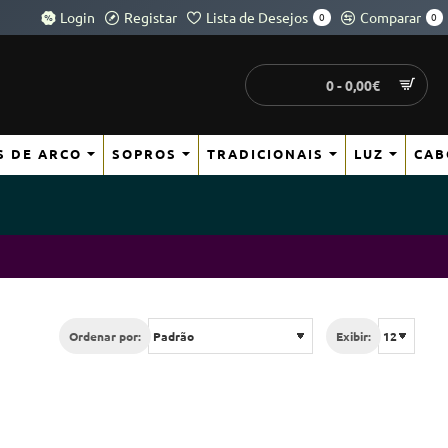
Login
Registar
Lista de Desejos
Comparar
0
0
0 - 0,00€
S DE ARCO
SOPROS
TRADICIONAIS
LUZ
CAB
Ordenar por:
Exibir: