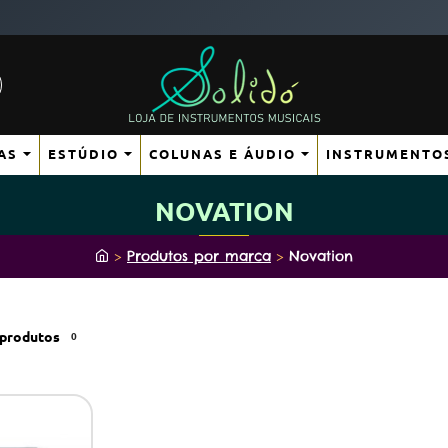
AS
ESTÚDIO
COLUNAS E ÁUDIO
INSTRUMENTO
NOVATION
h
Produtos por marca
Novation
o
m
e
produtos
0