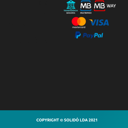
Loja de
Instrument
os Musicais
Solidó Lda
COPYRIGHT © SOLIDÓ LDA 2021