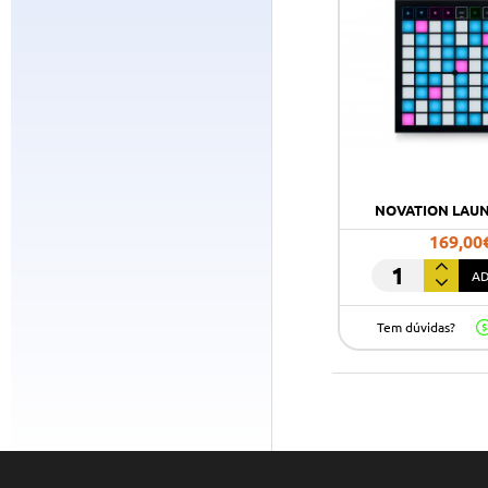
NOVATION LAU
169,00
AD
NOVATION
LAUNCHPAD
Tem dúvidas?
X