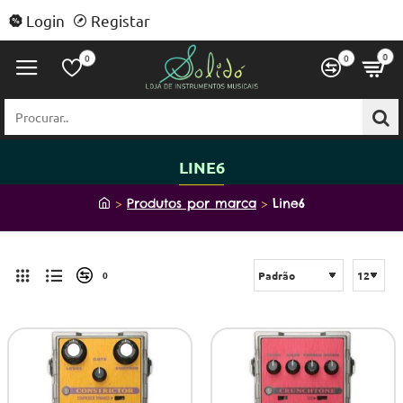
Login
Registar
0
0
0
Procurar..
LINE6
h
Produtos por marca
Line6
o
m
e
0