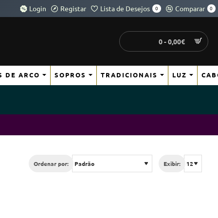
Login
Registar
Lista de Desejos
Comparar
0
0
0 - 0,00€
S DE ARCO
SOPROS
TRADICIONAIS
LUZ
CAB
Ordenar por:
Exibir: