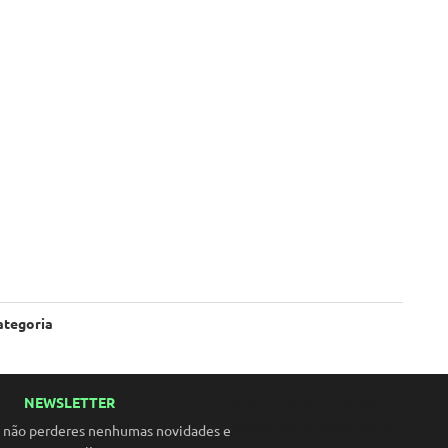
ategoria
NEWSLETTER
Solidó Solidó Solidó Solidó
Solidó Solidó Solidó Solidó
a não perderes nenhumas novidades e
Solidó Solidó Solidó Solidó