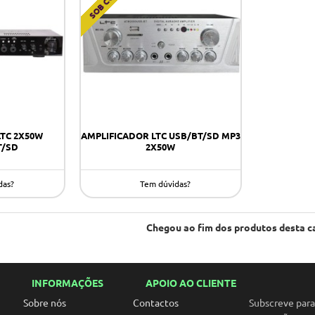
LTC 2X50W
AMPLIFICADOR LTC USB/BT/SD MP3
T/SD
2X50W
das?
Tem dúvidas?
Chegou ao fim dos produtos desta c
INFORMAÇÕES
APOIO AO CLIENTE
Sobre nós
Contactos
Subscreve par