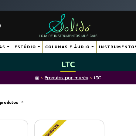
AS
ESTÚDIO
COLUNAS E ÁUDIO
INSTRUMENTO
LTC
h
Produtos por marca
LTC
o
m
e
produtos
0
SOB CONSULTA