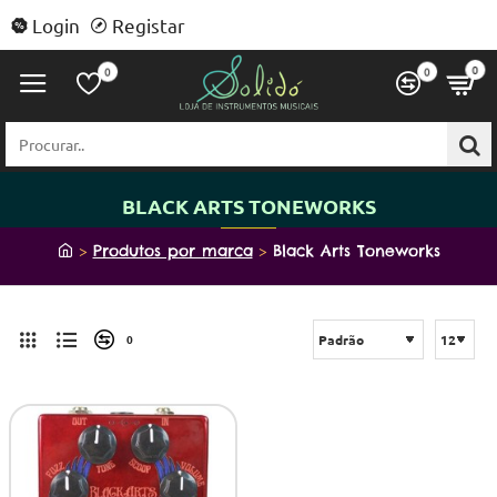
Login
Registar
0
0
0
Procurar..
BLACK ARTS TONEWORKS
h
Produtos por marca
Black Arts Toneworks
o
m
e
0