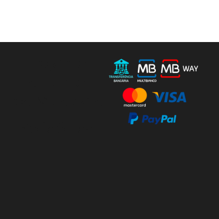
Loja de
Instrument
os Musicais
Solidó Lda