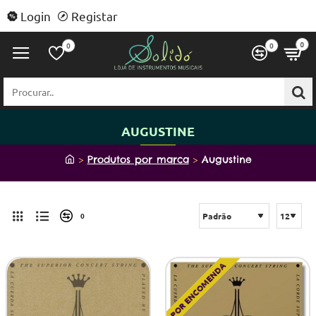
Login
Registar
0
0
0
Procurar..
AUGUSTINE
h
Produtos por marca
Augustine
o
m
e
0
POR ENCOMENDA