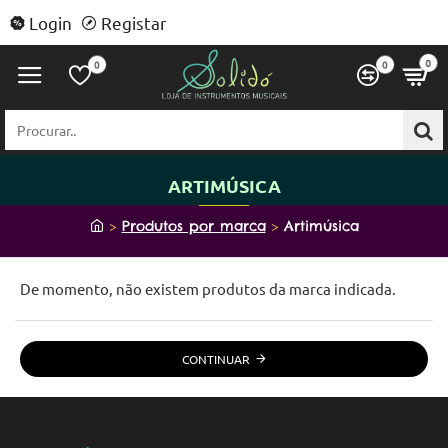
Login
Registar
0
0
0
Procurar..
ARTIMÚSICA
h
Produtos por marca
Artimúsica
o
m
De momento, não existem produtos da marca indicada.
e
CONTINUAR