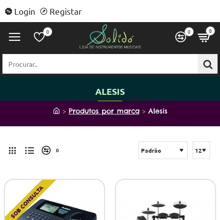
Login
Registar
0
0
0
Procurar..
ALESIS
h
Produtos por marca
Alesis
o
m
e
0
SOB CONSULTA