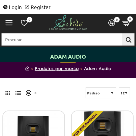
Login
Registar
0
0
0
Procurar..
ADAM AUDIO
h
Produtos por marca
Adam Audio
o
m
e
0
POR ENCOMENDA