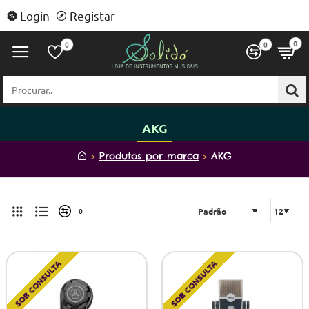
Login
Registar
0
0
0
Procurar..
AKG
h
Produtos por marca
AKG
o
m
e
0
SOB CONSULTA
SOB CONSULTA