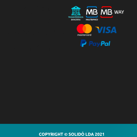
Loja de
Instrument
os Musicais
Solidó Lda
COPYRIGHT © SOLIDÓ LDA 2021