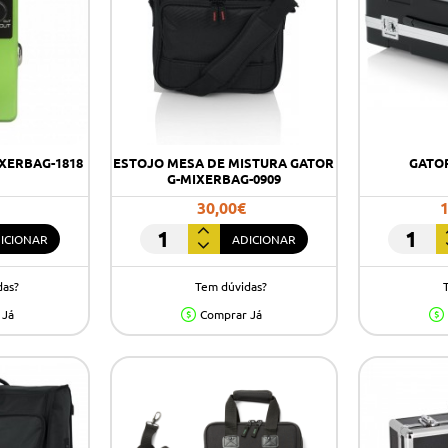
XERBAG-1818
ESTOJO MESA DE MISTURA GATOR
GATOR
G-MIXERBAG-0909
30,00€
ICIONAR
ADICIONAR
ESTOJO
GATOR
MESA
G-
das?
Tem dúvidas?
DE
MIX
MISTURA
20X25
 Já
Comprar Já
GATOR
G-
MIXERBAG-
0909