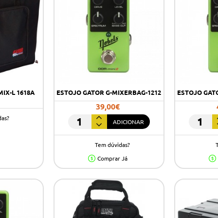
IX-L 1618A
ESTOJO GATOR G-MIXERBAG-1212
ESTOJO GAT
39,00€
das?
ADICIONAR
ESTOJO
ESTOJO
GATOR
GATOR
Tem dúvidas?
G-
G-
MIXERBAG-
MIXERBA
Comprar Já
1212
1815