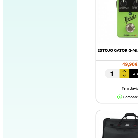
ESTOJO GATOR G-MI
49,90€
AD
ESTOJO
GATOR
Tem dúvi
G-
MIXERBAG-
Comprar
1818