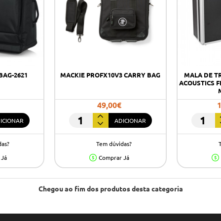
BAG-2621
MACKIE PROFX10V3 CARRY BAG
MALA DE T
ACOUSTICS F
49,00€
ICIONAR
ADICIONAR
Mackie
MALA
ProFX10V3
DE
das?
Tem dúvidas?
Carry
TRANSP
Bag
POWER
 Já
Comprar Já
ACOUSTI
FL
MIXER
Chegou ao fim dos produtos desta categoria
3
P/MESA
DE