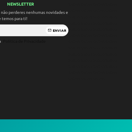
NEWSLETTER
A
Solidó Solidó Solidó Solidó
Solidó Solidó Solidó Solidó
a não perderes nenhumas novidades e
Solidó Solidó Solidó Solidó
temos para ti!
Solidó Solidó Solidó Solidó
Solidó Solidó Solidó Solidó
ENVIAR
Solidó Solidó Solidó Solidó
 a
Política de Privacidade
Solidó Solidó Solidó Solidó
Solidó Solidó Solidó Solidó
Solidó Solidó Solidó Solidó
Solidó Solidó Solidó Solidó
Solidó Solidó Solidó Solidó
Solidó Solidó Solidó Solidó
Solidó Solidó Solidó