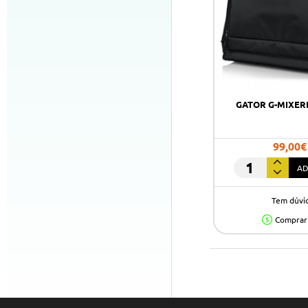
GATOR G-MIXER
99,00€
AD
GATOR
G-
Tem dúvi
MIXERBAG-
2621
Comprar