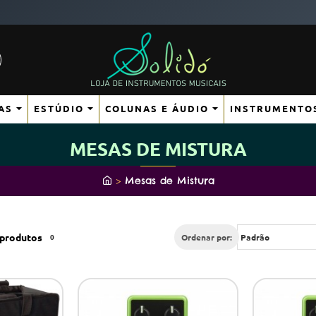
AS
ESTÚDIO
COLUNAS E ÁUDIO
INSTRUMENTO
MESAS DE MISTURA
h
Mesas de Mistura
o
m
e
produtos
0
Ordenar por: