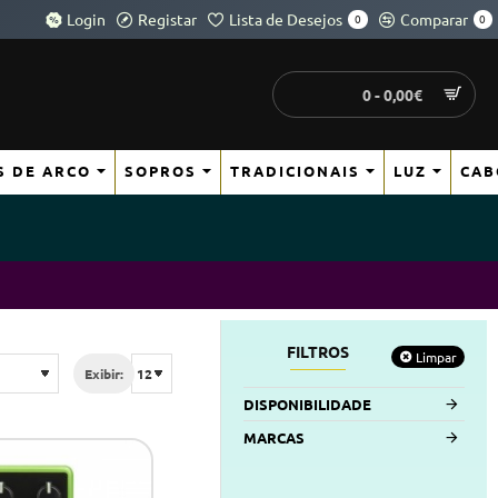
Login
Registar
Lista de Desejos
Comparar
0
0
0 - 0,00€
S DE ARCO
SOPROS
TRADICIONAIS
LUZ
CAB
FILTROS
Limpar
Exibir:
DISPONIBILIDADE
MARCAS