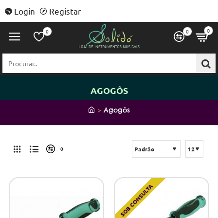
Login
Registar
0
0
0
Procurar..
AGOGÔS
h
Agogôs
o
m
e
0
SOB CONSULTA