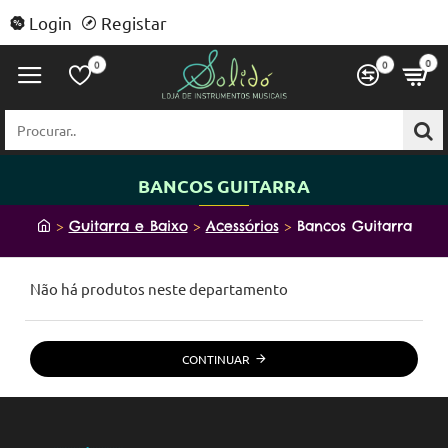
Login
Registar
0
0
0
Procurar..
BANCOS GUITARRA
h
Guitarra e Baixo
Acessórios
Bancos Guitarra
o
m
Não há produtos neste departamento
e
CONTINUAR