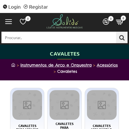
Login
Registar
0
0
0
Procurar..
CAVALETES
h
Instrumentos de Arco e Orquestra
Acessórios
o
Cavaletes
m
e
CAVALETES
CAVALETES
CAVALETES
PARA