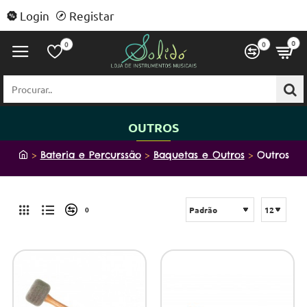
Login
Registar
0
0
0
Procurar..
OUTROS
h
Bateria e Percurssão
Baquetas e Outros
Outros
o
m
e
0