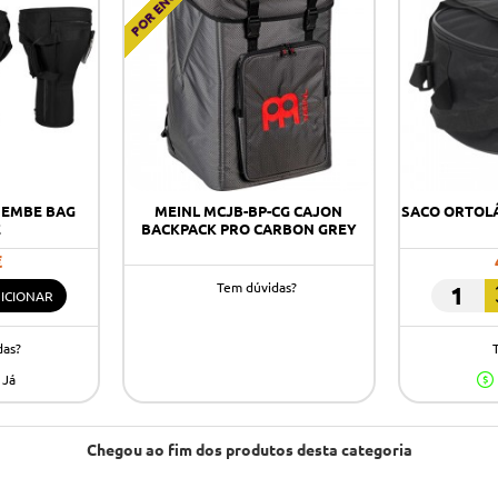
JEMBE BAG
MEINL MCJB-BP-CG CAJON
SACO ORTOL
E
BACKPACK PRO CARBON GREY
€
Tem dúvidas?
ICIONAR
SACO
ORTOLÁ
das?
TAMBOR
35X35
 Já
CMS
CB
Chegou ao fim dos produtos desta categoria