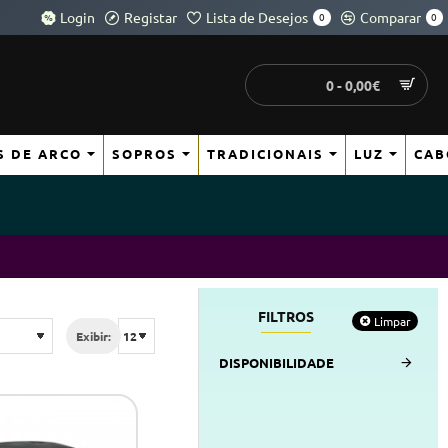
Login
Registar
Lista de Desejos
Comparar
0
0
0 - 0,00€
S DE ARCO
SOPROS
TRADICIONAIS
LUZ
CAB
FILTROS
Limpar
Exibir:
DISPONIBILIDADE