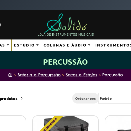
AS
ESTÚDIO
COLUNAS E ÁUDIO
INSTRUMENTO
PERCUSSÃO
h
Bateria e Percurssão
Sacos e Estojos
Percussão
o
m
e
produtos
0
Ordenar por:
POR ENCOMENDA