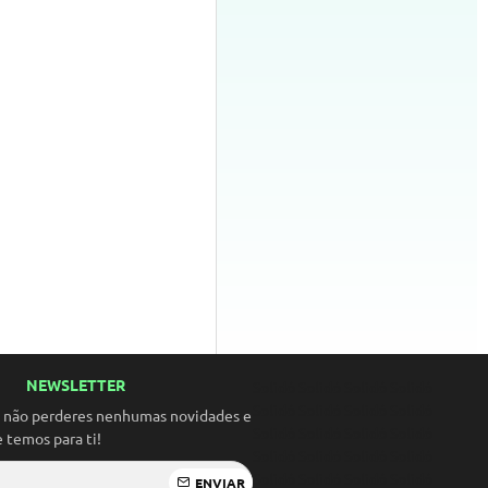
NEWSLETTER
Solidó Solidó Solidó Solidó
Solidó Solidó Solidó Solidó
a não perderes nenhumas novidades e
Solidó Solidó Solidó Solidó
temos para ti!
Solidó Solidó Solidó Solidó
Solidó Solidó Solidó Solidó
ENVIAR