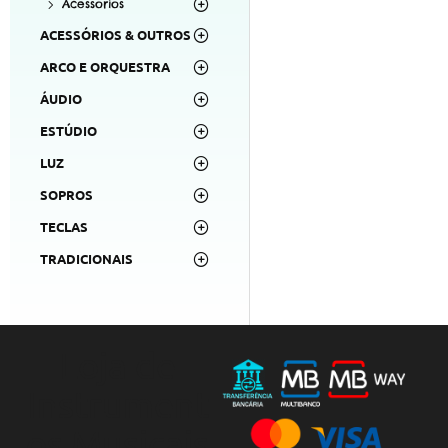
Acessórios
ACESSÓRIOS & OUTROS
ARCO E ORQUESTRA
ÁUDIO
ESTÚDIO
LUZ
SOPROS
TECLAS
TRADICIONAIS
Loja de
Instrument
os Musicais