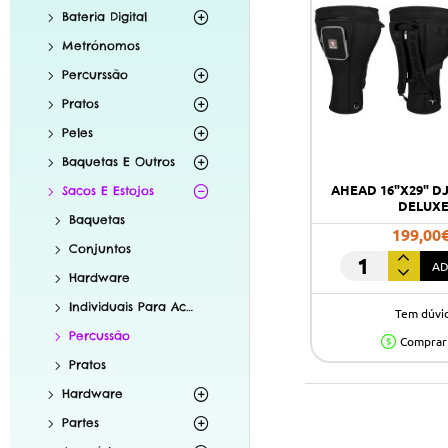
Bateria Digital
Metrónomos
Percurssão
Pratos
Peles
Baquetas E Outros
AHEAD 16"X29" D
Sacos E Estojos
DELUX
Baquetas
199,00
Conjuntos
AD
AHEAD
Hardware
16"X29"
Individuais Para Acústica
Tem dúvi
DJEMBE
Percussão
BAG
Comprar
DELUXE
Pratos
Hardware
Partes