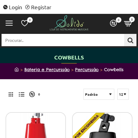
Login
Registar
0
0
0
Procurar..
COWBELLS
h
Bateria e Percurssão
Percurssão
Cowbells
o
m
e
0
POR ENCOMENDA