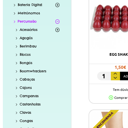
Bateria Digital
Metrónomos
Percurssão
Acessórios
Agogôs
Berimbau
EGG SHA
Blocos
Bongós
1,50€
Boomwhackers
AD
Egg
Cabaças
Shaker
Cajons
Tem dúvi
Campanas
Comprar
Castanholas
Clavas
POR ENCOMENDA
Congas