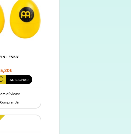
INL ES2-Y
5,20€
ADICIONAR
Tem dúvidas?
Comprar Já