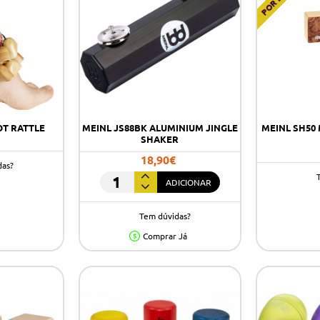
OT RATTLE
MEINL JS88BK ALUMINIUM JINGLE
MEINL SH50
SHAKER
18,90€
das?
ADICIONAR
MEINL
JS88BK
Tem dúvidas?
ALUMINIUM
JINGLE
Comprar Já
SHAKER