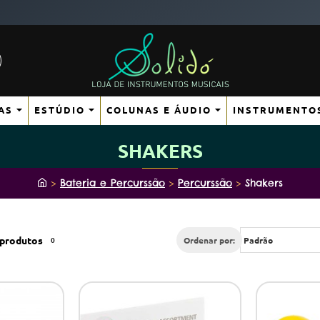
AS
ESTÚDIO
COLUNAS E ÁUDIO
INSTRUMENTO
SHAKERS
h
Bateria e Percurssão
Percurssão
Shakers
o
m
e
produtos
0
Ordenar por: