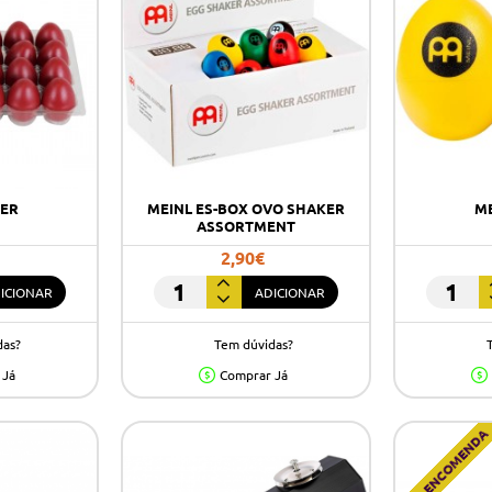
KER
MEINL ES-BOX OVO SHAKER
ME
ASSORTMENT
2,90€
ICIONAR
ADICIONAR
MEINL
MEINL
ES-
ES2-
das?
Tem dúvidas?
BOX
Y
OVO
 Já
Comprar Já
SHAKER
ASSORTMENT
POR ENCOMENDA