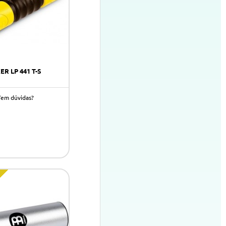
R LP 441 T-S
Tem dúvidas?