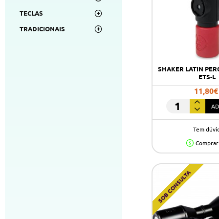
TECLAS
TRADICIONAIS
SHAKER LATIN PER
ETS-L
11,80€
AD
SHAKER
LATIN
Tem dúvi
PERCUSSION
441
Comprar
ETS-
L
SOB CONSULTA