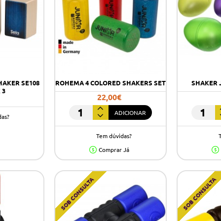
HAKER SE108
ROHEMA 4 COLORED SHAKERS SET
SHAKER 
 3
22,00€
ADICIONAR
ROHEMA
SHAKER
das?
4
JIM
Tem dúvidas?
COLORED
DUNLOP
SHAKERS
9102
Comprar Já
SET
SOB CONSULTA
SOB CONSULTA