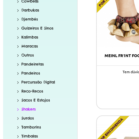
Cowbells
Darbukas
Djembés
Guizeiros E Sinos
Kalimbas
Maracas
MEINL FR1NT FO
Outros
Pandeiretas
Tem dúvi
Pandeiros
Percurssão Digital
Reco-Recos
Sacos E Estojos
Shakers
Surdos
POR ENCOMENDA
Tamborins
Timbalas