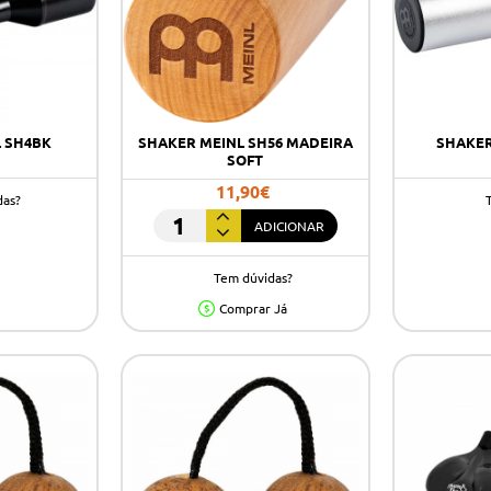
 SH4BK
SHAKER MEINL SH56 MADEIRA
SHAKER
SOFT
11,90€
das?
ADICIONAR
SHAKER
MEINL
Tem dúvidas?
SH56
MADEIRA
Comprar Já
SOFT