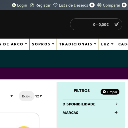
Login
Registar
Lista de Desejos
Comparar
0
0
0 - 0,00€
S DE ARCO
SOPROS
TRADICIONAIS
LUZ
CAB
FILTROS
Limpar
Exibir:
DISPONIBILIDADE
MARCAS