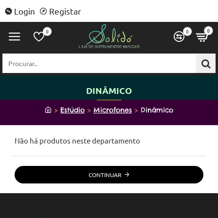
Login
Registar
0
0
0
Procurar..
DINÂMICO
h
Estúdio
Microfones
Dinâmico
o
m
Não há produtos neste departamento
e
CONTINUAR