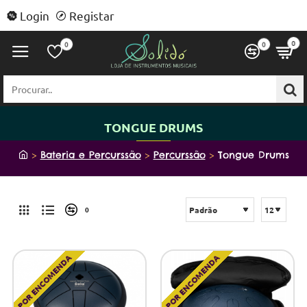
Login
Registar
0
0
0
Procurar..
TONGUE DRUMS
h
Bateria e Percurssão
Percurssão
Tongue Drums
o
m
e
0
POR ENCOMENDA
POR ENCOMENDA