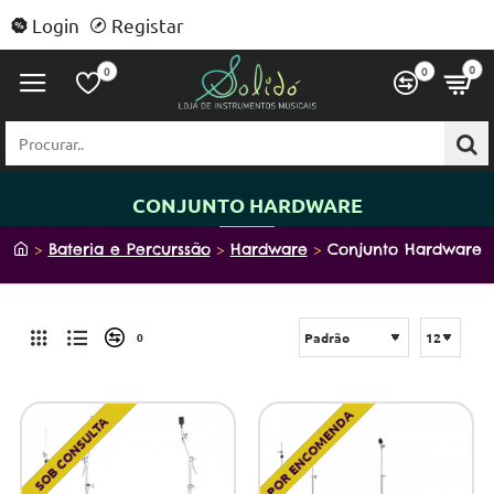
Login
Registar
0
0
0
Procurar..
CONJUNTO HARDWARE
h
Bateria e Percurssão
Hardware
Conjunto Hardware
o
m
e
0
POR ENCOMENDA
SOB CONSULTA