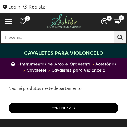
Login
Registar
0
0
0
Procurar..
CAVALETES PARA VIOLONCELO
h
Instrumentos de Arco e Orquestra
Acessórios
o
Cavaletes
Cavaletes para Violoncelo
m
e
Não há produtos neste departamento
CONTINUAR