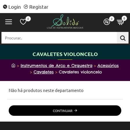
Login
Registar
0
0
0
Procurar..
CAVALETES VIOLONCELO
h
Instrumentos de Arco e Orquestra
Acessórios
o
Cavaletes
Cavaletes violoncelo
m
e
Não há produtos neste departamento
CONTINUAR